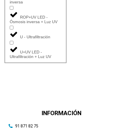
inversa
ROP+UV LED -
Ósmosis inversa + Luz UV
U - Ultrafiltración
U+UV LED -
Ultrafiltración + Luz UV
INFORMACIÓN
91 871 82 75