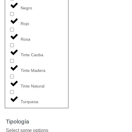
Negro
Rojo
Rosa
Tinte Caoba
Tinte Madera
Tinte Natural
Turquesa
Tipología
Select some options