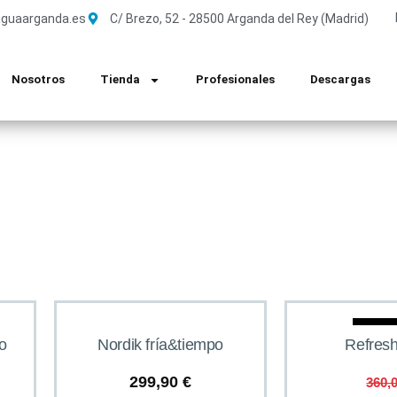
guaarganda.es
C/ Brezo, 52 - 28500 Arganda del Rey (Madrid)
Nosotros
Tienda
Profesionales
Descargas
Ofe
o
Nordik fría&tiempo
Refres
299,90
€
360,