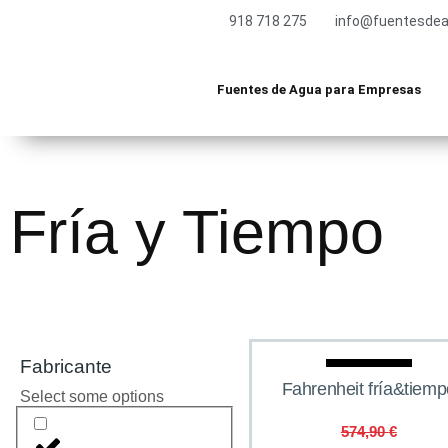
918 718 275
info@fuentesdea
Fuentes de Agua para Empresas
Fría y Tiempo
Fabricante
Oferta
Fahrenheit fría&tiemp
Select some options
574,90
€