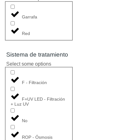
Garrafa
Red
Sistema de tratamiento
Select some options
F - Filtración
F+UV LED - Filtración
+ Luz UV
No
ROP - Ósmosis