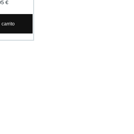
95
€
 carrito