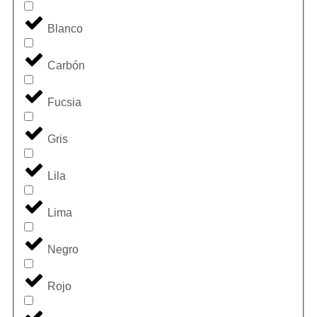
Blanco
Carbón
Fucsia
Gris
Lila
Lima
Negro
Rojo