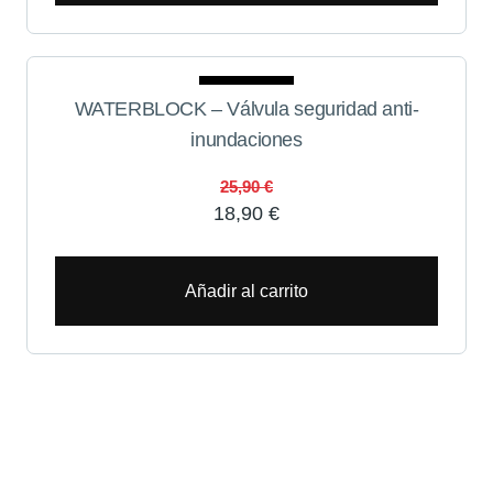
Oferta
WATERBLOCK – Válvula seguridad anti-
inundaciones
25,90
€
18,90
€
Añadir al carrito