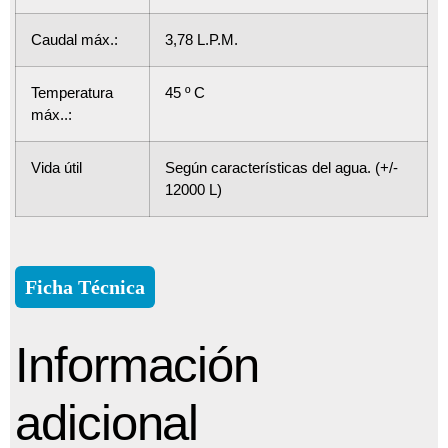
Caudal máx.:
3,78 L.P.M.
Temperatura
45 º C
máx..:
Vida útil
Según características del agua. (+/-
12000 L)
Ficha Técnica
Información
adicional