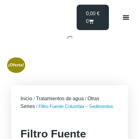
0,00
€
0
Fuen
¡Oferta!
Inicio
/
Tratamientos de agua
/
Otras
Series
/ Filtro Fuente Columbia – Sedimentos
Filtro Fuente