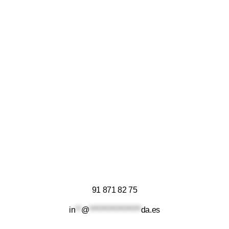
necesites
Rellena el formulario de contacto con tus datos y
nos pondremos en contacto contigo
91 871 82 75
in
**
@
******************
da.es