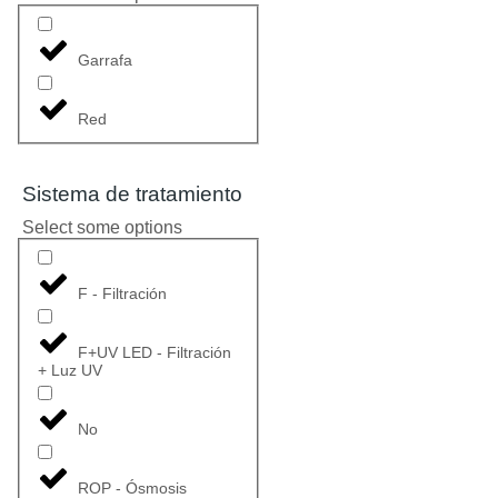
Garrafa
Red
Sistema de tratamiento
Select some options
F - Filtración
F+UV LED - Filtración
+ Luz UV
No
ROP - Ósmosis