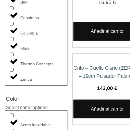
16,95
€
BWT
Canaletas
Añadir al carrito
Columbia
Eltek
Thermo Concepts
Grifo – Cuello Cisne (ZE
– 19cm Pulsador Pala
Zerica
143,00
€
Color
Select some options
Añadir al carrito
Acero inoxidable