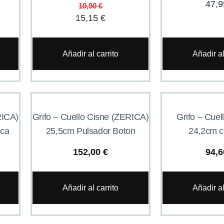
47,
19,90
€
15,15
€
Añadir al carrito
Añadir al
RICA)
Grifo – Cuello Cisne (ZERICA)
Grifo – Cuel
nca
25,5cm Pulsador Boton
24,2cm c
152,00
€
94,
Añadir al carrito
Añadir al