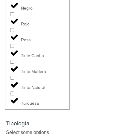
Negro
Rojo
Rosa
Tinte Caoba
Tinte Madera
Tinte Natural
Turquesa
Tipología
Select some options