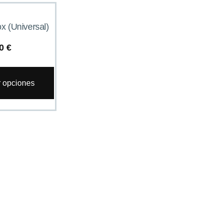
x (Universal)
40
€
r opciones