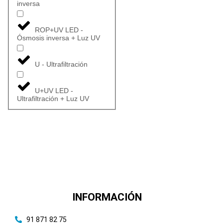
inversa
ROP+UV LED -
Ósmosis inversa + Luz UV
U - Ultrafiltración
U+UV LED -
Ultrafiltración + Luz UV
INFORMACIÓN
91 871 82 75