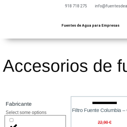
918 718 275
info@fuentesdea
Fuentes de Agua para Empresas
Accesorios de f
Fabricante
Oferta
Filtro Fuente Columbia 
Select some options
22,90
€