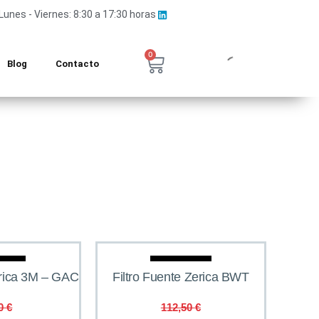
Lunes - Viernes: 8:30 a 17:30 horas
0
Blog
Contacto
rta
Oferta
erica 3M – GAC
Filtro Fuente Zerica BWT
90
€
112,50
€