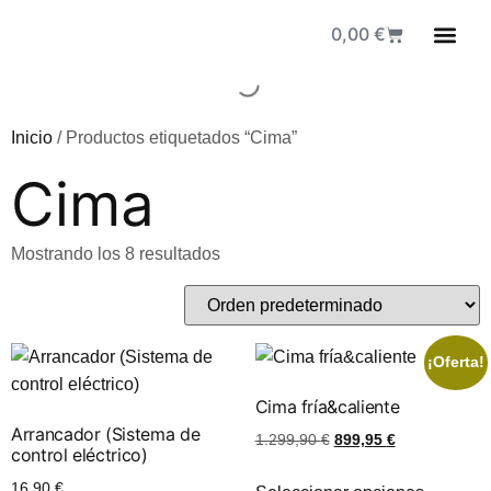
0,00
€
Fuen
Inicio
/ Productos etiquetados “Cima”
Cima
Mostrando los 8 resultados
¡Oferta!
Cima fría&caliente
Arrancador (Sistema de
1.299,90
€
899,95
€
control eléctrico)
16,90
€