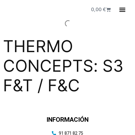
0,00
€
Fuen
THERMO
CONCEPTS: S3
F&T / F&C
INFORMACIÓN
91 871 82 75