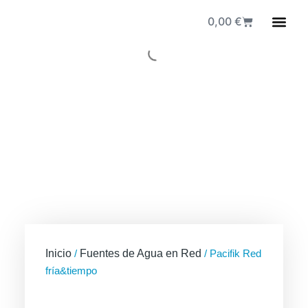
0,00
€
Fuen
Inicio
/
Fuentes de Agua en Red
/ Pacifik Red
fría&tiempo