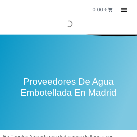
0,00
€
Fuen
Proveedores De Agua
Embotellada En Madrid
En Fuentes Arganda nos dedicamos de lleno a ser