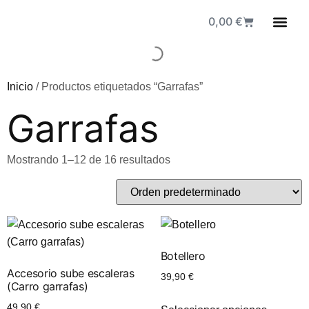
0,00
€
Fuen
Inicio
/ Productos etiquetados “Garrafas”
Garrafas
Mostrando 1–12 de 16 resultados
Botellero
Accesorio sube escaleras
39,90
€
(Carro garrafas)
49,90
€