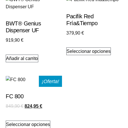
Pacifik Red
Fría&tiempo
BWT® Genius
Dispenser UF
379,90
€
919,90
€
Este
product
Seleccionar opciones
tiene
Añadir al carrito
múltiple
variante
Las
¡Oferta!
opcione
se
FC 800
pueden
El
El
849,90
€
824,95
€
elegir
precio
precio
en
Este
original
actual
la
producto
Seleccionar opciones
era:
es:
página