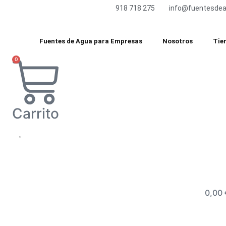
Ir
918 718 275
info@fuentesdea
al
contenido
Fuentes de Agua para Empresas
Nosotros
Tie
0
Carrito
0,00