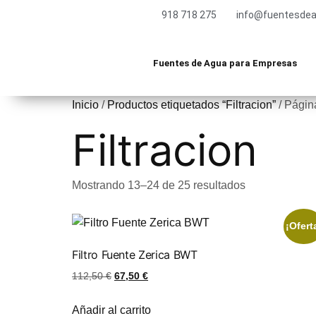
918 718 275
info@fuentesdea
Fuentes de Agua para Empresas
Inicio
/
Productos etiquetados “Filtracion”
/ Págin
Filtracion
Mostrando 13–24 de 25 resultados
¡Ofert
Filtro Fuente Zerica BWT
112,50
€
67,50
€
Añadir al carrito